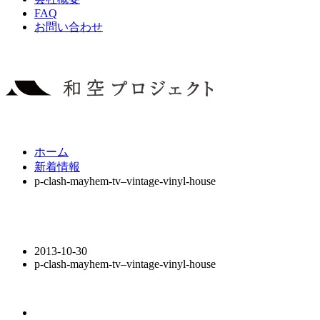
FAQ
お問い合わせ
ホーム
新着情報
p-clash-mayhem-tv–vintage-vinyl-house
2013-10-30
p-clash-mayhem-tv–vintage-vinyl-house